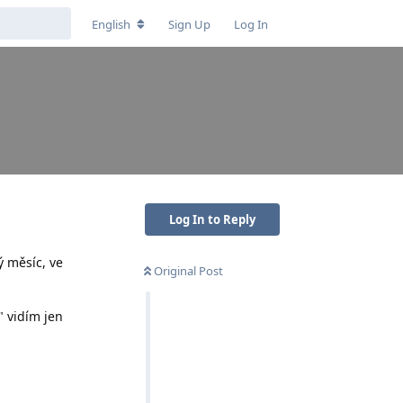
English
Sign Up
Log In
Log In to Reply
ý měsíc, ve
Original Post
" vidím jen
Reply