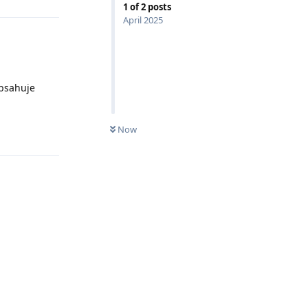
1
of
2
posts
April 2025
obsahuje
Now
Reply