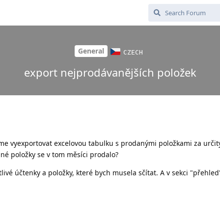
General
CZECH
export nejprodávanějších položek
eme vyexportovat excelovou tabulku s prodanými položkami za určit
ané položky se v tom měsíci prodalo?
livé účtenky a položky, které bych musela sčítat. A v sekci "přehled